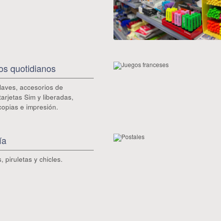
os quotidianos
laves, accesorios de
 tarjetas Sim y liberadas,
ocopias e impresión.
ía
 piruletas y chicles.