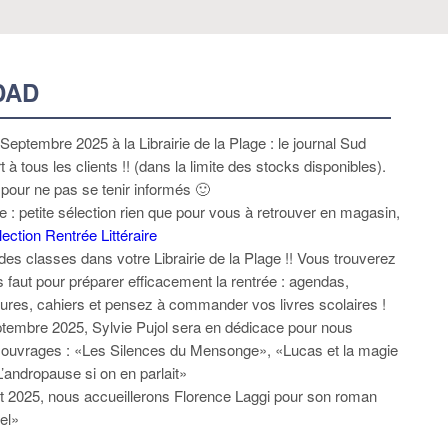
DAD
eptembre 2025 à la Librairie de la Plage : le journal Sud
 à tous les clients !! (dans la limite des stocks disponibles).
our ne pas se tenir informés 🙂
re : petite sélection rien que pour vous à retrouver en magasin,
ection Rentrée Littéraire
 des classes dans votre Librairie de la Plage !! Vous trouverez
us faut pour préparer efficacement la rentrée : agendas,
tures, cahiers et pensez à commander vos livres scolaires !
embre 2025, Sylvie Pujol sera en dédicace pour nous
 ouvrages : «Les Silences du Mensonge», «Lucas et la magie
«L’andropause si on en parlait»
t 2025, nous accueillerons Florence Laggi pour son roman
el»