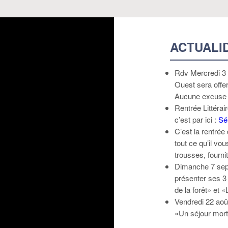
ACTUALI
Rdv Mercredi 3 S
Ouest sera offert
Aucune excuse p
Rentrée Littérai
c’est par ici :
Sél
C’est la rentrée
tout ce qu’il vo
trousses, fourni
Dimanche 7 sept
présenter ses 3
de la forêt» et 
Vendredi 22 aoû
«Un séjour mort