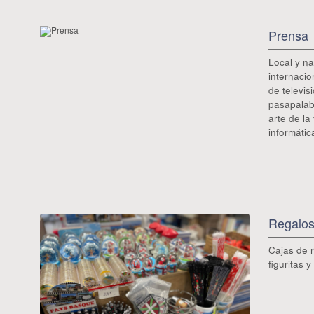
Prensa
Local y na
internacio
de televis
pasapalabr
arte de la
informátic
Regalos
Cajas de r
figuritas 