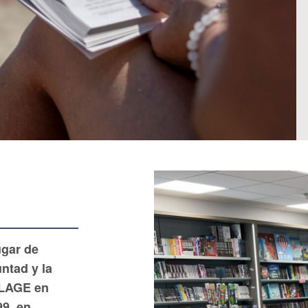
ugar de
ntad y la
PLAGE en
9, en