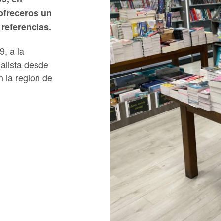
ofreceros un
referencias.
, a la
alista desde
n la region de